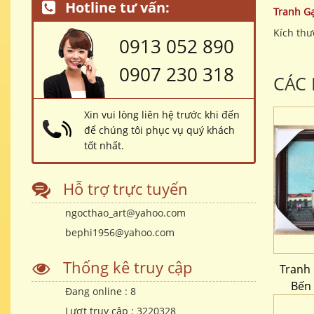
Hotline tư vấn:
Tranh G
Kích thư
0913 052 890
0907 230 318
CÁC
Xin vui lòng liên hệ trước khi đến
để chúng tôi phục vụ quý khách
tốt nhất.
Hỗ trợ trực tuyến
ngocthao_art@yahoo.com
bephi1956@yahoo.com
Thống kê truy cập
Tranh
Bến
Đang online :
8
Lượt truy cập :
3220328