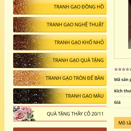
TRANH GẠO ĐỒNG HỒ
TRANH GẠO NGHỆ THUẬT
TRANH GẠO KHỔ NHỎ
TRANH GẠO QUÀ TẶNG
TRANH GẠO TRÒN ĐỂ BÀN
Mã sản
Kích th
TRANH GẠO MÀU
Giá
QUÀ TẶNG THẦY CÔ 20/11
Mô t