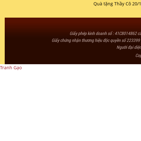
Quà tặng Thầy Cô 20/
Giấy phép kinh doanh số : 41C8014862 
Giấy chứng nhận thương hiệu độc quyền số 223399 
Người đại diệ
Co
Tranh Gạo