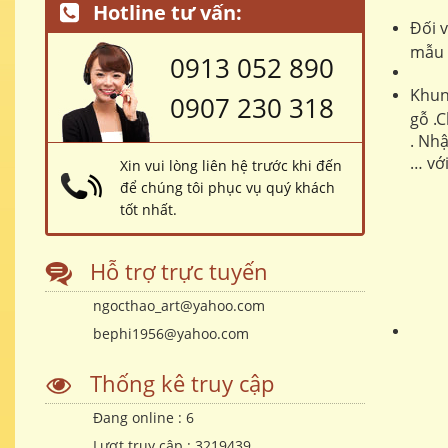
Hotline tư vấn:
Đối 
mẫu 
0913 052 890
Khun
0907 230 318
gỗ .
. Nh
… với
Xin vui lòng liên hệ trước khi đến
để chúng tôi phục vụ quý khách
tốt nhất.
Hỗ trợ trực tuyến
ngocthao_art@yahoo.com
bephi1956@yahoo.com
Thống kê truy cập
Đang online :
6
Lượt truy cập :
3219439