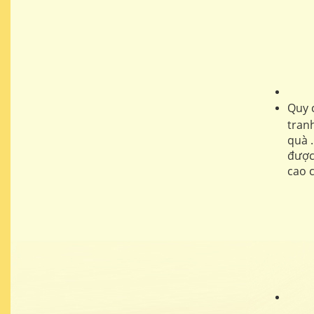
Quy 
tran
quà 
được
cao 