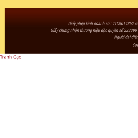
Giấy phép kinh doanh số : 41C8014862 
Giấy chứng nhận thương hiệu độc quyền số 223399 
Người đại diệ
Co
Tranh Gạo