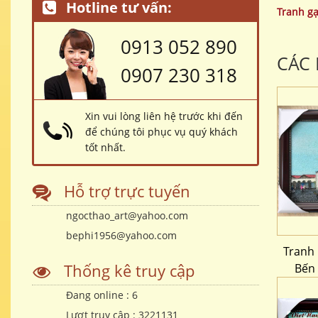
Hotline tư vấn:
Tranh g
0913 052 890
CÁC
0907 230 318
Xin vui lòng liên hệ trước khi đến
để chúng tôi phục vụ quý khách
tốt nhất.
Hỗ trợ trực tuyến
ngocthao_art@yahoo.com
bephi1956@yahoo.com
Tranh
Thống kê truy cập
Bến
Đang online :
6
Lượt truy cập :
3221131