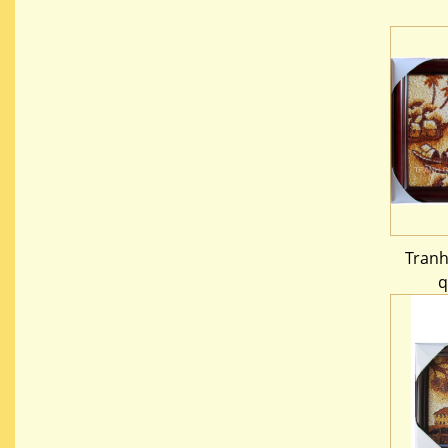
Tranh
q