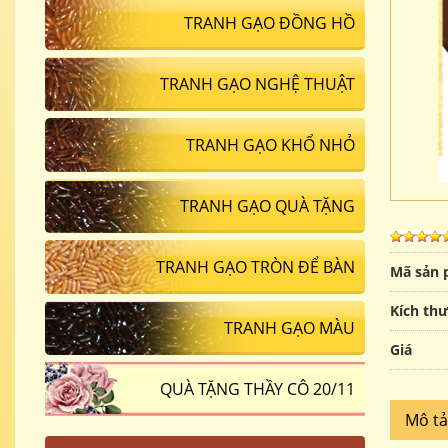
TRANH GẠO ĐỒNG HỒ
TRANH GẠO NGHỆ THUẬT
TRANH GẠO KHỔ NHỎ
TRANH GẠO QUÀ TẶNG
TRANH GẠO TRÒN ĐỂ BÀN
Mã sản
Kích th
TRANH GẠO MÀU
Giá
QUÀ TẶNG THẦY CÔ 20/11
Mô t