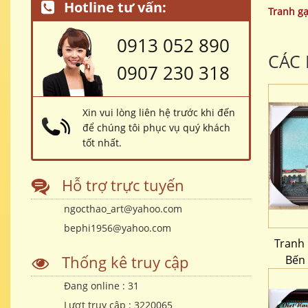
Hotline tư vấn:
Tranh g
0913 052 890
CÁC
0907 230 318
Xin vui lòng liên hệ trước khi đến
để chúng tôi phục vụ quý khách
tốt nhất.
Hỗ trợ trực tuyến
ngocthao_art@yahoo.com
bephi1956@yahoo.com
Tranh
Thống kê truy cập
Bến
Đang online :
31
Lượt truy cập :
3220065