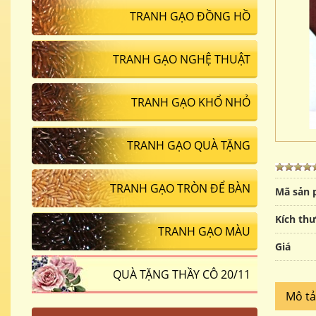
TRANH GẠO ĐỒNG HỒ
TRANH GẠO NGHỆ THUẬT
TRANH GẠO KHỔ NHỎ
TRANH GẠO QUÀ TẶNG
TRANH GẠO TRÒN ĐỂ BÀN
Mã sản
Kích th
TRANH GẠO MÀU
Giá
QUÀ TẶNG THẦY CÔ 20/11
Mô t