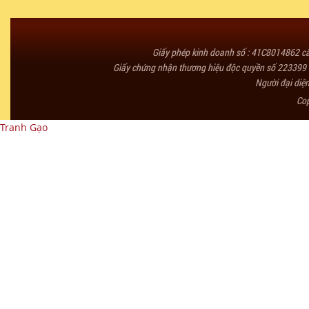
Giấy phép kinh doanh số : 41C8014862 
Giấy chứng nhận thương hiệu độc quyền số 223399 
Người đại diệ
Co
Tranh Gạo