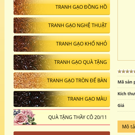
TRANH GẠO ĐỒNG HỒ
TRANH GẠO NGHỆ THUẬT
TRANH GẠO KHỔ NHỎ
TRANH GẠO QUÀ TẶNG
TRANH GẠO TRÒN ĐỂ BÀN
Mã sản
Kích th
TRANH GẠO MÀU
Giá
QUÀ TẶNG THẦY CÔ 20/11
Mô t