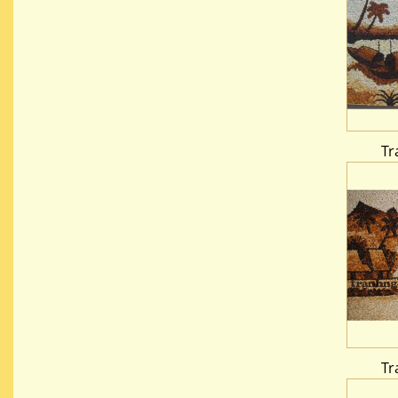
Tr
Tr