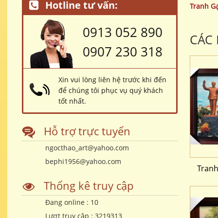
Hotline tư vấn:
Tranh G
0913 052 890
CÁC
0907 230 318
Xin vui lòng liên hệ trước khi đến
để chúng tôi phục vụ quý khách
tốt nhất.
Hỗ trợ trực tuyến
ngocthao_art@yahoo.com
bephi1956@yahoo.com
Tranh
Thống kê truy cập
Đang online :
10
Lượt truy cập :
3219313