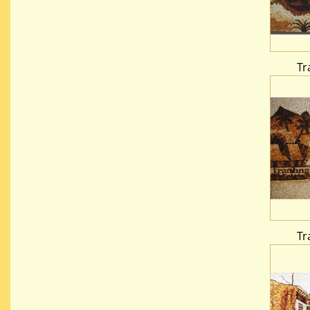
Tr
Tr