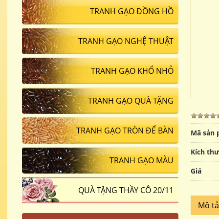
TRANH GẠO ĐỒNG HỒ
TRANH GẠO NGHỆ THUẬT
TRANH GẠO KHỔ NHỎ
TRANH GẠO QUÀ TẶNG
TRANH GẠO TRÒN ĐỂ BÀN
Mã sản
Kích th
TRANH GẠO MÀU
Giá
QUÀ TẶNG THẦY CÔ 20/11
Mô t