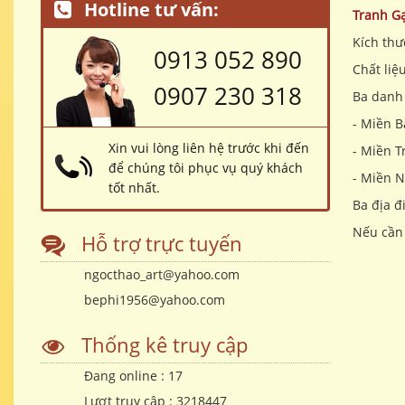
Hotline tư vấn:
Tranh G
Kích thư
0913 052 890
Chất liệ
0907 230 318
Ba danh 
- Miền B
Xin vui lòng liên hệ trước khi đến
- Miền T
để chúng tôi phục vụ quý khách
- Miền 
tốt nhất.
Ba địa đ
Nếu cần 
Hỗ trợ trực tuyến
ngocthao_art@yahoo.com
bephi1956@yahoo.com
Thống kê truy cập
Đang online :
17
Lượt truy cập :
3218447