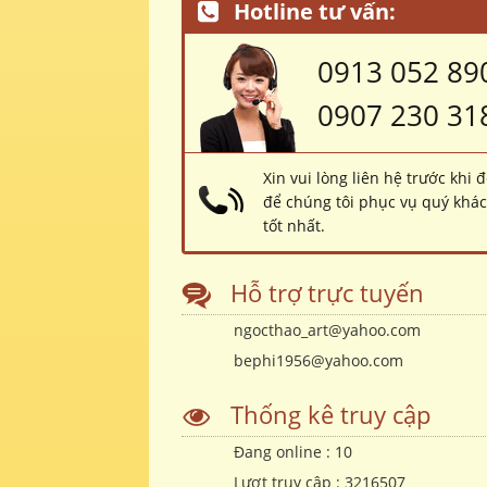
Hotline tư vấn:
0913 052 89
0907 230 31
Xin vui lòng liên hệ trước khi 
để chúng tôi phục vụ quý khá
tốt nhất.
Hỗ trợ trực tuyến
ngocthao_art@yahoo.com
bephi1956@yahoo.com
Thống kê truy cập
Đang online :
10
Lượt truy cập :
3216507