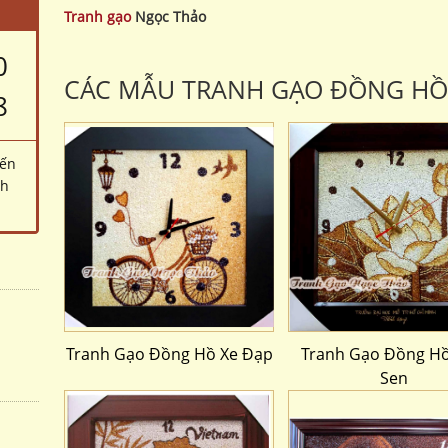
Tranh gạo
Ngọc Thảo
0
CÁC MẪU TRANH GẠO ĐỒNG HỒ
8
đến
ch
Tranh Gạo Đồng Hồ Xe Đạp
Tranh Gạo Đồng H
Sen