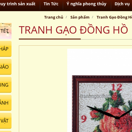
uy trình sản xuất
Tin Tức
Ý nghĩa phong thủy
Dịch vụ
Trang chủ
Sản phẩm
Tranh Gạo Đồng H
TRANH GẠO ĐỒNG HỒ
 TẾT
HÁP
GIÁO
UNG
ẢNH
VẬT