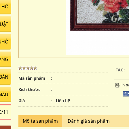
 HỒ
UẬT
NHỎ
ẶNG
TAG:
 BÀN
Mã sản phẩm
:
In t
Kích thước
:
MÀU
Giá
:
Liên hệ
0/11
Mô tả sản phẩm
Đánh giá sản phẩm