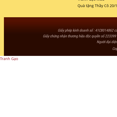
Quà tặng Thầy Cô 20/
Giấy phép kinh doanh số : 41C8014862 
Giấy chứng nhận thương hiệu độc quyền số 223399 
Người đại diệ
Co
Tranh Gạo