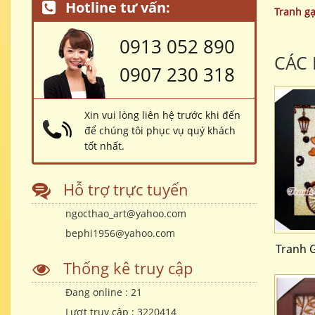
Hotline tư vấn:
Tranh g
0913 052 890
CÁC
0907 230 318
Xin vui lòng liên hệ trước khi đến
để chúng tôi phục vụ quý khách
tốt nhất.
Hỗ trợ trực tuyến
ngocthao_art@yahoo.com
bephi1956@yahoo.com
Tranh 
Thống kê truy cập
Đang online :
21
Lượt truy cập :
3220414