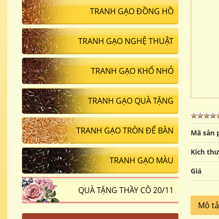
TRANH GẠO ĐỒNG HỒ
TRANH GẠO NGHỆ THUẬT
TRANH GẠO KHỔ NHỎ
TRANH GẠO QUÀ TẶNG
TRANH GẠO TRÒN ĐỂ BÀN
Mã sản
Kích th
TRANH GẠO MÀU
Giá
QUÀ TẶNG THẦY CÔ 20/11
Mô t