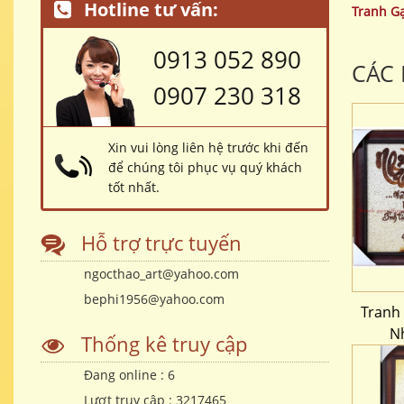
Hotline tư vấn:
Tranh G
0913 052 890
CÁC
0907 230 318
Xin vui lòng liên hệ trước khi đến
để chúng tôi phục vụ quý khách
tốt nhất.
Hỗ trợ trực tuyến
ngocthao_art@yahoo.com
bephi1956@yahoo.com
Tranh
N
Thống kê truy cập
Đang online :
6
Lượt truy cập :
3217465