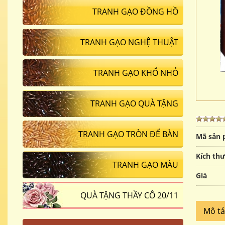
TRANH GẠO ĐỒNG HỒ
TRANH GẠO NGHỆ THUẬT
TRANH GẠO KHỔ NHỎ
TRANH GẠO QUÀ TẶNG
TRANH GẠO TRÒN ĐỂ BÀN
Mã sản
Kích th
TRANH GẠO MÀU
Giá
QUÀ TẶNG THẦY CÔ 20/11
Mô t