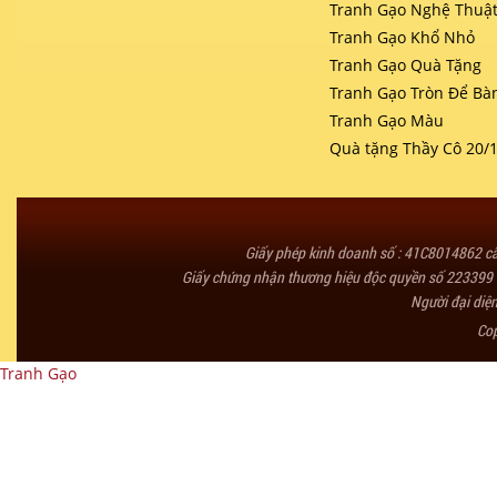
Tranh Gạo Nghệ Thuậ
Tranh Gạo Khổ Nhỏ
Tranh Gạo Quà Tặng
Tranh Gạo Tròn Để Bà
Tranh Gạo Màu
Quà tặng Thầy Cô 20/
Giấy phép kinh doanh số : 41C8014862 
Giấy chứng nhận thương hiệu độc quyền số 223399 
Người đại diệ
Co
Tranh Gạo