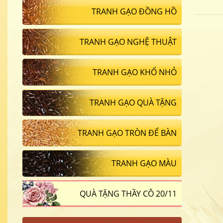
TRANH GẠO ĐỒNG HỒ
TRANH GẠO NGHỆ THUẬT
TRANH GẠO KHỔ NHỎ
TRANH GẠO QUÀ TẶNG
TRANH GẠO TRÒN ĐỂ BÀN
TRANH GẠO MÀU
QUÀ TẶNG THẦY CÔ 20/11