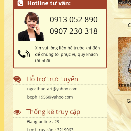
Hotline tư vấn:
0913 052 890
C
0907 230 318
Xin vui lòng liên hệ trước khi đến
để chúng tôi phục vụ quý khách
tốt nhất.
Hỗ trợ trực tuyến
ngocthao_art@yahoo.com
bephi1956@yahoo.com
G
Thống kê truy cập
Đang online :
23
Lượt truy cập :
3219063