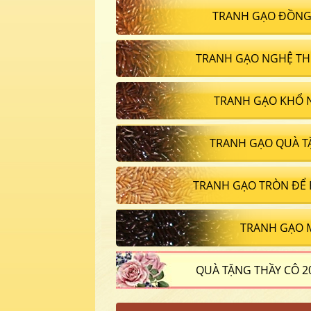
TRANH GẠO ĐỒNG
TRANH GẠO NGHỆ TH
TRANH GẠO KHỔ 
TRANH GẠO QUÀ T
TRANH GẠO TRÒN ĐỂ
TRANH GẠO 
QUÀ TẶNG THẦY CÔ 2