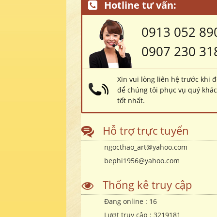
Hotline tư vấn:
0913 052 89
0907 230 31
Xin vui lòng liên hệ trước khi 
để chúng tôi phục vụ quý khá
tốt nhất.
Hỗ trợ trực tuyến
ngocthao_art@yahoo.com
bephi1956@yahoo.com
Thống kê truy cập
Đang online :
16
Lượt truy cập :
3219181