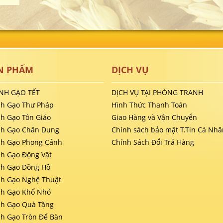
N PHẨM
DỊCH VỤ
NH GẠO TẾT
DỊCH VỤ TẠI PHÒNG TRANH
nh Gạo Thư Pháp
Hình Thức Thanh Toán
nh Gạo Tôn Giáo
Giao Hàng và Vận Chuyển
nh Gạo Chân Dung
Chính sách bảo mật T.Tin Cá Nhâ
nh Gạo Phong Cảnh
Chính Sách Đổi Trả Hàng
nh Gạo Động Vật
nh Gạo Đồng Hồ
nh Gạo Nghệ Thuật
nh Gạo Khổ Nhỏ
nh Gạo Quà Tặng
nh Gạo Tròn Để Bàn