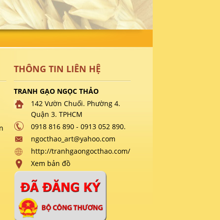
THÔNG TIN LIÊN HỆ
TRANH GẠO NGỌC THẢO
142 Vườn Chuối. Phường 4.
Quận 3. TPHCM
0918 816 890 - 0913 052 890.
n
ngocthao_art@yahoo.com
http://tranhgaongocthao.com/
Xem bản đồ