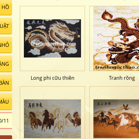
 HỒ
UẬT
NHỎ
ẶNG
Long phi cữu thiên
Tranh rồng
 BÀN
MÀU
0/11