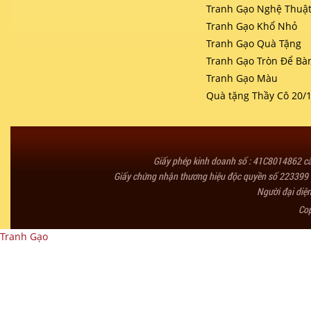
Tranh Gạo Nghệ Thuậ
Tranh Gạo Khổ Nhỏ
Tranh Gạo Quà Tặng
Tranh Gạo Tròn Để Bà
Tranh Gạo Màu
Quà tặng Thầy Cô 20/
Giấy phép kinh doanh số : 41C8014862 
Giấy chứng nhận thương hiệu độc quyền số 223399 
Người đại diệ
Co
Tranh Gạo