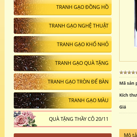
TRANH GẠO ĐỒNG HỒ
TRANH GẠO NGHỆ THUẬT
TRANH GẠO KHỔ NHỎ
TRANH GẠO QUÀ TẶNG
TRANH GẠO TRÒN ĐỂ BÀN
Mã sản
Kích th
TRANH GẠO MÀU
Giá
QUÀ TẶNG THẦY CÔ 20/11
Mô t