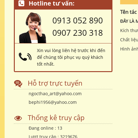
Hotline tư vấn:
Tên tác
0913 052 890
ĐÂY LÀ 
0907 230 318
Kích thư
Chất liệ
Hình ản
Xin vui lòng liên hệ trước khi đến
để chúng tôi phục vụ quý khách
tốt nhất.
Hỗ trợ trực tuyến
ngocthao_art@yahoo.com
bephi1956@yahoo.com
Thống kê truy cập
Đang online :
13
Lượt truy cập :
3219676