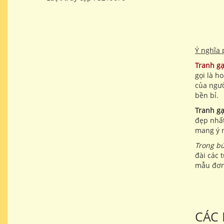
Ý nghĩa
Tranh g
gọi là h
của ngườ
bền bỉ.
Tranh g
đẹp nhất
mang ý n
Trong bứ
đài các 
mẫu đơn 
CÁC