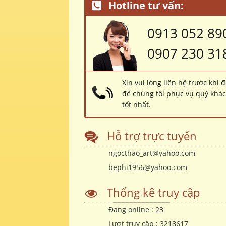
Hotline tư vấn:
0913 052 89
0907 230 31
Xin vui lòng liên hệ trước khi 
để chúng tôi phục vụ quý khá
tốt nhất.
Hỗ trợ trực tuyến
ngocthao_art@yahoo.com
bephi1956@yahoo.com
Thống kê truy cập
Đang online :
23
Lượt truy cập :
3218617