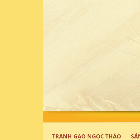
TRANH GẠO NGỌC THẢO
SẢ