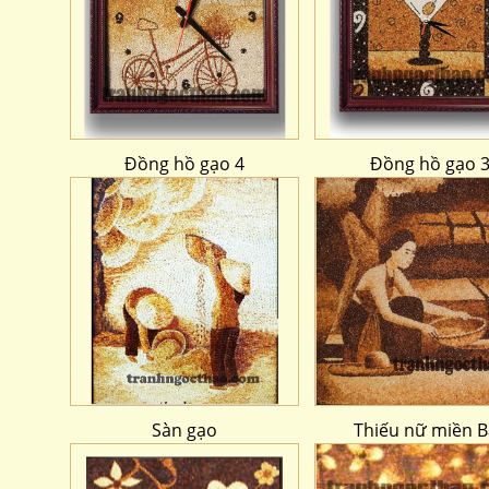
Đồng hồ gạo 4
Đồng hồ gạo 
Sàn gạo
Thiếu nữ miền B