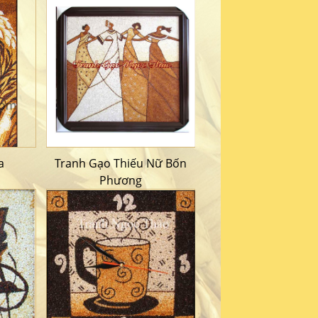
a
Tranh Gạo Thiếu Nữ Bốn
Phương