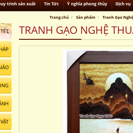
uy trình sản xuất
Tin Tức
Ý nghĩa phong thủy
Dịch vụ
Trang chủ
Sản phẩm
Tranh Gạo Ngh
TRANH GẠO NGHỆ THU
 TẾT
HÁP
GIÁO
UNG
ẢNH
VẬT