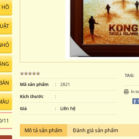
 HỒ
UẬT
NHỎ
ẶNG
TAG:
 BÀN
Mã sản phẩm
:
2821
In t
Kích thước
:
MÀU
Giá
:
Liên hệ
0/11
Mô tả sản phẩm
Đánh giá sản phẩm