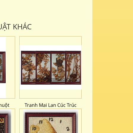
UẬT KHÁC
huột
Tranh Mai Lan Cúc Trúc