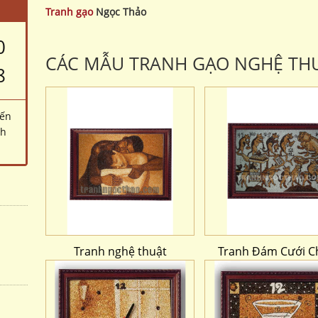
Tranh gạo
Ngọc Thảo
0
CÁC MẪU TRANH GẠO NGHỆ TH
8
đến
ch
Tranh nghệ thuật
Tranh Đám Cưới C